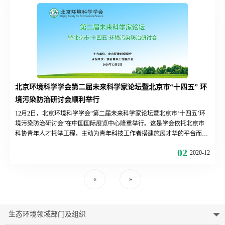
提供科技支持。
北京环境科学学会第二届未来科学家论坛暨北京市“十四五” 环
境污染防治研讨会顺利举行
12月2日，北京环境科学学会“第二届未来科学家论坛暨北京市‘十四五’环
境污染防治研讨会”在中国国际展览中心隆重举行。这是学会依托北京市
科协青年人才托举工程，主动为青年科技工作者搭建施展才华的平台而设
立的论坛。今年是十三五收官之年，也是全力以赴打好蓝天、碧水、净土
02
2020-12
三大保卫战的冲刺之年，为落实《北京市污染防治攻坚战2020年行动计
划》，积极参与北京市生态环境局组织的“建设美丽北京十四五生态环境
保护规划公众建言献策”活动，组织入选北京市2019-2021年度、2020-2022
«
»
年度项目的6位被托举人，选取年度托
生态环境领域部门及组织