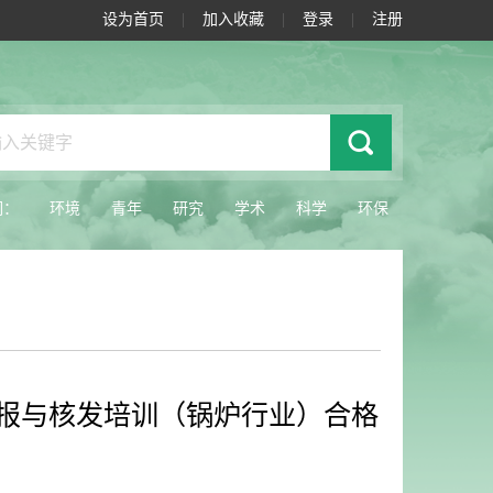
设为首页
|
加入收藏
|
登录
|
注册
词：
环境
青年
研究
学术
科学
环保
报与核发培训（锅炉行业）合格