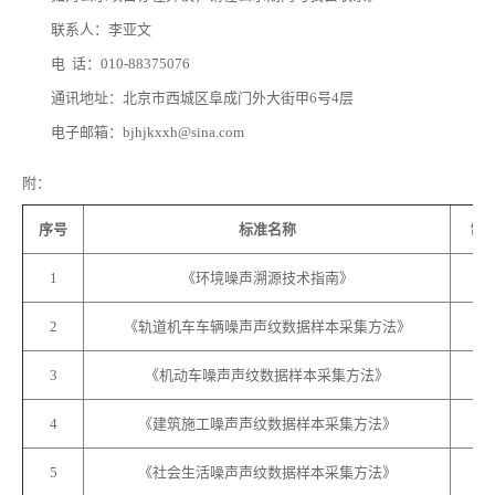
联系人：李亚文
电 话：010-88375076
通讯地址：北京市西城区阜成门外大街甲6号4层
电子邮箱：bjhjkxxh@sina.com
附：
序号
标准名称
制
1
《环境噪声溯源技术指南》
2
《轨道机车车辆噪声声纹数据样本采集方法》
3
《机动车噪声声纹数据样本采集方法》
4
《建筑施工噪声声纹数据样本采集方法》
5
《社会生活噪声声纹数据样本采集方法》